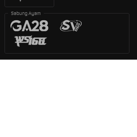
Sabung Ayam