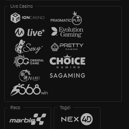
Live Casino
Race
Togel