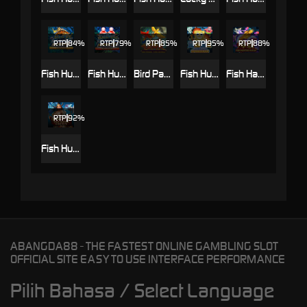
RTP
84%
RTP
79%
RTP
85%
RTP
95%
RTP
88%
Fish Hunter 2 EX-Newbie
Fish Hunter 2 EX-My Club
Bird Paradise
Fish Hunter Spongebob
Fish Haiba
RTP
92%
Fish Hunting: Li Kui Pi Yu
ABANGDA88 - THE FASTEST ONLINE GAMBLING SLOT
OFFICIAL SITE EASY TO USE INTERFACE PERFORMANCE
Pilih Bahasa / Select Language