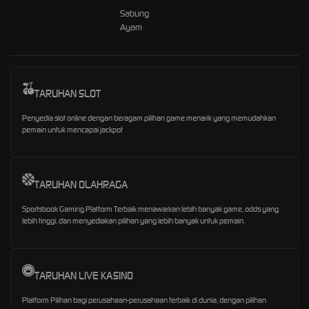
Sabung
Ayam
TARUHAN SLOT
Penyedia slot online dengan beragam pilihan game menarik yang memudahkan
pemain untuk mencapai jackpot
TARUHAN OLAHRAGA
Sportsbook Gaming Platform Terbaik menawarkan lebih banyak game, odds yang
lebih tinggi, dan menyediakan pilihan yang lebih banyak untuk pemain.
TARUHAN LIVE KASINO
Platform Pilihan bagi perusahaan-perusahaan terbaik di dunia, dengan pilihan