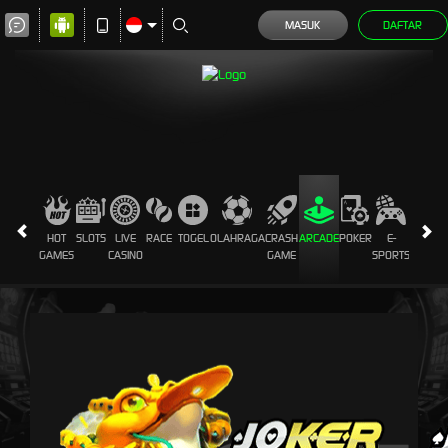
MASUK
DAFTAR
HOT
SLOTS
LIVE
RACE
TOGEL
OLAHRAGA
CRASH
ARCADE
POKER
E-
SABUN
GAMES
CASINO
GAME
SPORTS
AYAM