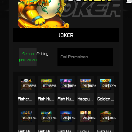
JOKER
Semua
Fishing
permainan
RTP
88%
RTP
88%
RTP
86%
RTP
80%
RTP
92%
Fisherman's Wharf
Fish Hunter Insect Paradise
Fish Hunter 2 EX-Pro
Happy Fish 5
Golden Toad Fish Hunting
RTP
86%
RTP
80%
RTP
87%
RTP
80%
RTP
94%
Fish Hunting: Da Sheng Nao Hai
Fish Hunting: Yao Qian Shu
Fish Hunter 2 EX-Novice
Lucky Wheel
Fish Hunter Monster Awaken