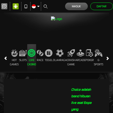
MASUK
DAFTAR
HOT
SLOTS
LIVE
RACE
TOGEL
OLAHRAGA
CRASH
ARCADE
POKER
E-
SABUN
GAMES
CASINO
GAME
SPORTS
AYAM
Choice adalah
brand hiburan
live asal Eropa
yang