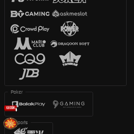
Poker
E-Sports