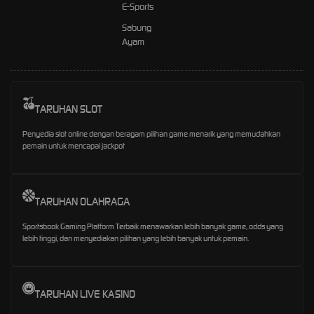
E-Sports
Sabung
Ayam
TARUHAN SLOT
Penyedia slot online dengan beragam pilihan game menarik yang memudahkan
pemain untuk mencapai jackpot
TARUHAN OLAHRAGA
Sportsbook Gaming Platform Terbaik menawarkan lebih banyak game, odds yang
lebih tinggi, dan menyediakan pilihan yang lebih banyak untuk pemain.
TARUHAN LIVE KASINO