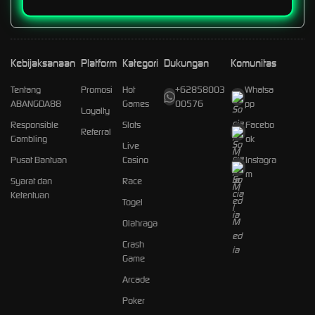
Kebijaksanaan
Platform
Kategori
Dukungan
Komunitas
Tentang
Promosi
Hot
+62858003
Whatsa
ABANGDA88
Games
00576
pp
Loyalty
Responsible
Slots
Facebo
Referral
Gambling
ok
Live
Pusat Bantuan
Casino
Instagra
m
Syarat dan
Race
Ketentuan
Togel
Olahraga
Crash
Game
Arcade
Poker