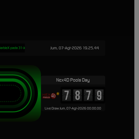
Jum, 07-Agt-2026 19.25.44
a 31-Jul-2026 dari 00.00.00 sampai 31-Jul-2027 00.00.00. Selama waktu ini, MarbleX permaina
Nex4D Pools Day
Live Draw Jum, 07-Agt-2026 00.00.00