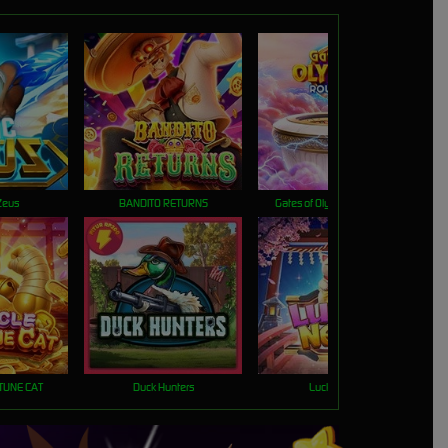
Zeus
BANDITO RETURNS
Gates of Olympus Roulette
TUNE CAT
Duck Hunters
Lucky Neko