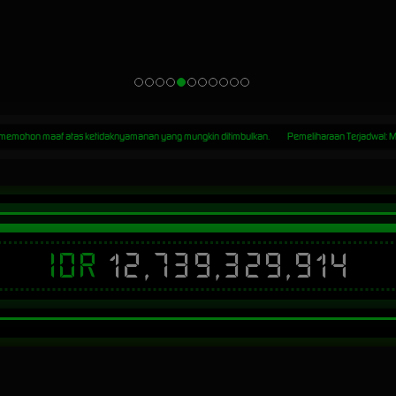
n maaf atas ketidaknyamanan yang mungkin ditimbulkan.
Pemeliharaan Terjadwal: MarbleX pad
IDR
12,739,329,914