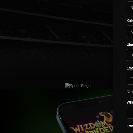
felis****3
IDR
1,731,000.00
Starlight Princess Super Scatter
Kat
je****5
IDR
1,510,000.00
Sweet Bonanza
Ula
si****g
IDR
1,492,700.00
Gates of Olympus 1000
Ema
ibu****0
IDR
1,325,000.00
Gates of Olympus 1000
je****5
Sil
IDR
1,130,000.00
Sweet Bonanza
Wha
Kod